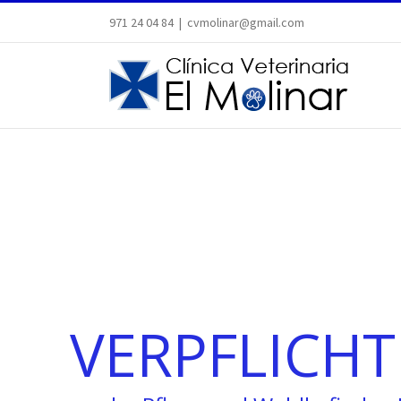
971 24 04 84
|
cvmolinar@gmail.com
VERPFLICHT